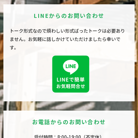
る
る
る
画
画
画
LINEからのお問い合わせ
面
面
面
で
で
で
す。
す。
す。
トーク形式なので煩わしい形式ばったトークは必要あり
ません。お気軽に話しかけていただけましたら幸いで
す。
お電話からのお問い合わせ
受付時間：8:00-19:00（不定休）