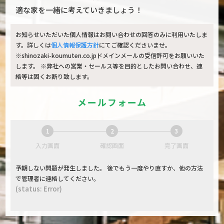
適な家を一緒に考えていきましょう！
お知らせいただいた個人情報はお問い合わせの回答のみに利用いたしま
す。詳しくは
個人情報保護方針
にてご確認くださいませ。
※shinozaki-koumuten.co.jpドメインメールの受信許可をお願いいた
します。 ※弊社への営業・セールス等を目的としたお問い合わせ、連
絡等は固くお断り致します。
メールフォーム
1
2
3
現
現
現
入力画面
確認画面
完了画面
在
在
在
表
表
表
予期しない問題が発生しました。 後でもう一度やり直すか、他の方法
示
示
示
で管理者に連絡してください。
さ
さ
さ
(status: Error)
れ
れ
れ
て
て
て
い
い
い