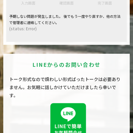
現
現
現
入力画面
確認画面
完了画面
在
在
在
表
表
表
予期しない問題が発生しました。 後でもう一度やり直すか、他の方法
示
示
示
で管理者に連絡してください。
さ
さ
さ
(status: Error)
れ
れ
れ
て
て
て
い
い
い
る
る
る
画
画
画
LINEからのお問い合わせ
面
面
面
で
で
で
す。
す。
す。
トーク形式なので煩わしい形式ばったトークは必要あり
ません。お気軽に話しかけていただけましたら幸いで
す。