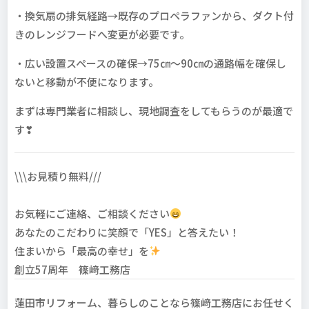
・換気扇の排気経路→既存のプロペラファンから、ダクト付
きのレンジフードへ変更が必要です。
・広い設置スペースの確保→75㎝～90㎝の通路幅を確保し
ないと移動が不便になります。
まずは専門業者に相談し、現地調査をしてもらうのが最適で
す❣
\\\お
見積り無料///
お気軽にご連絡、ご相談ください
あなたのこだわりに笑顔で「YES」と答えたい！
住まいから「最高の幸せ」を
創立57周年 篠﨑工務店
蓮田市リフォーム、暮らしのことなら篠﨑工務店にお任せく